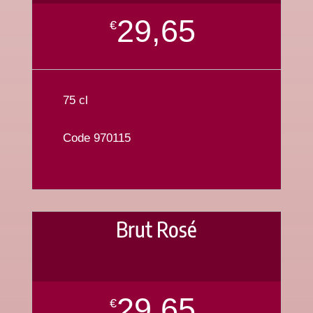
29,65
€
75 cl
Code 970115
Brut Rosé
29,65
€