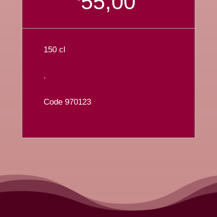
55,00
150 cl
.
Code 970123