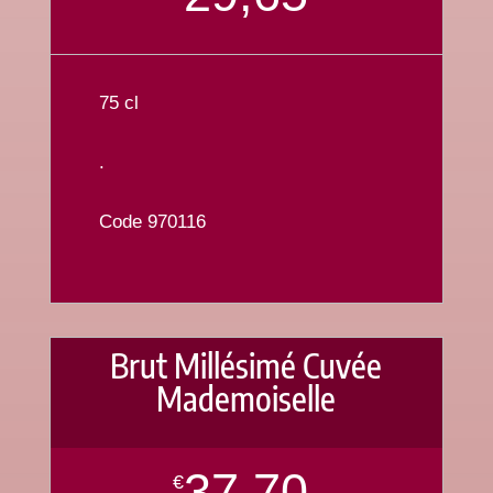
75 cl
.
Code 970116
Brut Millésimé Cuvée
Mademoiselle
37,70
€