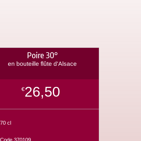
Poire 30°
en bouteille flûte d'Alsace
26,50
€
70 cl
Code 370109