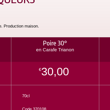
ne. Production maison.
Poire 30°
en Carafe Trianon
30,00
€
70cl
Code 370108